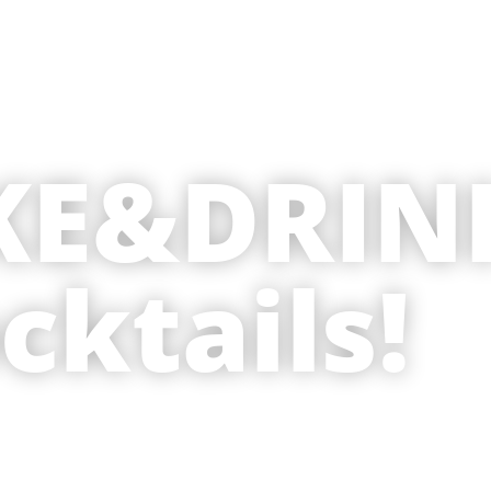
KE&DRIN
cktails!