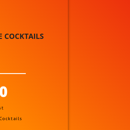
 COCKTAILS
50
st
Cocktails