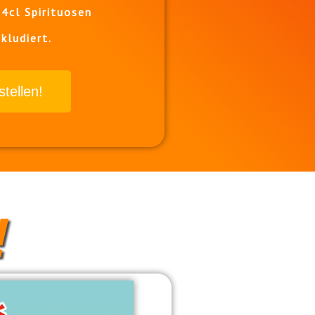
4cl Spirituosen
kludiert.
stellen!
!