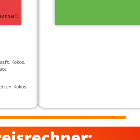
saft, Kokos,
aca
etten, Kokos,
reisrechner: