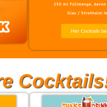
250 ml Füllmenge, davon 
Glas / Strohhalm in
Hier Cocktails be
e Cocktails