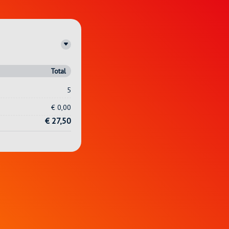
Total
5
€ 0,00
€ 27,50